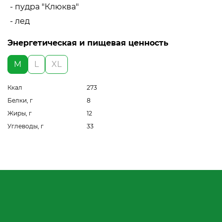
- пудра "Клюква"
- лед
Энергетическая и пищевая ценность
M
L
XL
Ккал
273
Белки, г
8
Жиры, г
12
Углеводы, г
33