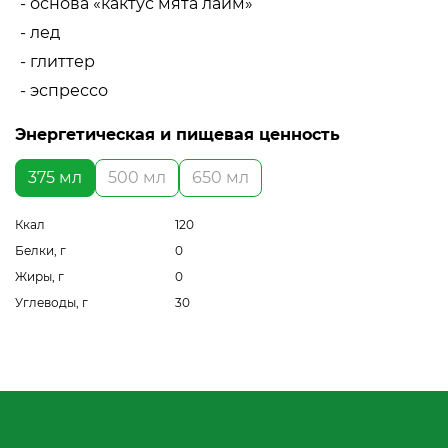
- основа «кактус мята лайм»
- лед
- глиттер
- эспрессо
Энергетическая и пищевая ценность
375 мл
500 мл
650 мл
Ккал
120
Белки, г
0
Жиры, г
0
Углеводы, г
30