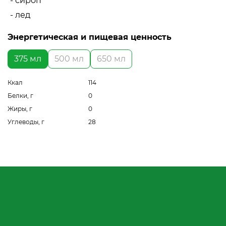
- сироп
- лед
Энергетическая и пищевая ценность
375 мл
500 мл
650 мл
Ккал
114
Белки, г
0
Жиры, г
0
Углеводы, г
28