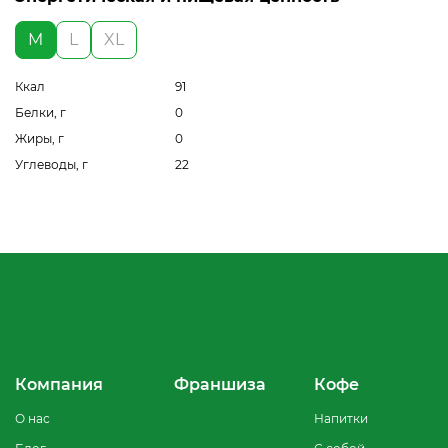
M
L
XL
Ккал
91
Белки, г
0
Жиры, г
0
Углеводы, г
22
Компания
Франшиза
Кофе
О нас
Напитки