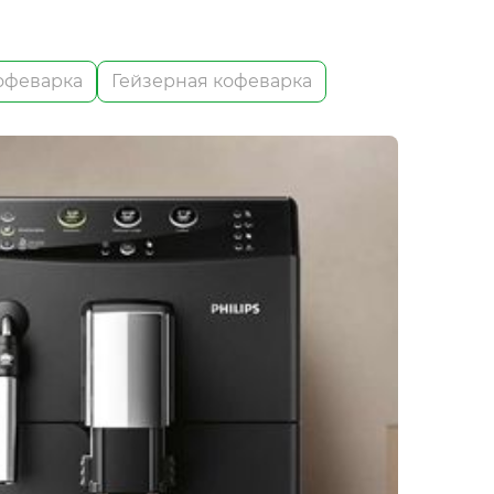
офеварка
Гейзерная кофеварка