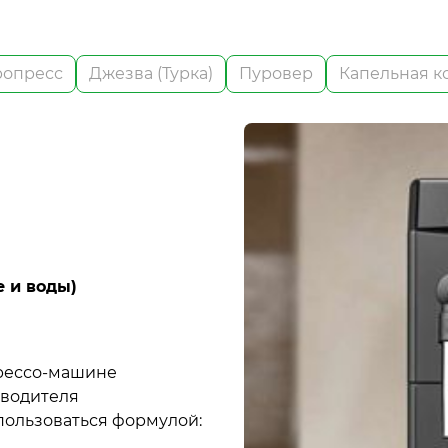
ропресс
Джезва (Турка)
Пуровер
Капельная к
 и воды)
рессо-машине
зводителя
пользоваться формулой: