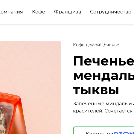
Компания
Кофе
Франшиза
Сотрудничество
Кофе домой
Печенье
Печенье
мендаль
тыквы
Запеченные миндаль и а
красителей. Сочетается 
Купить на