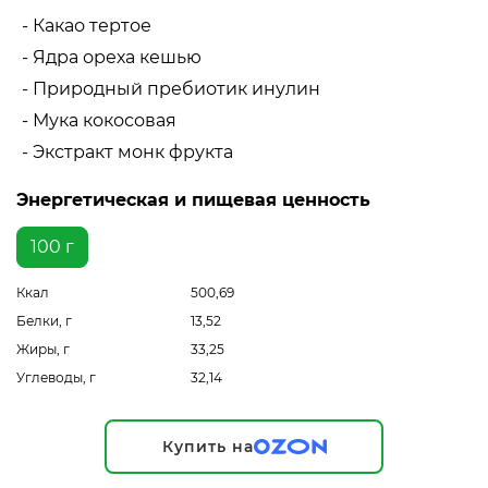
- Какао тертое
- Ядра ореха кешью
- Природный пребиотик инулин
- Мука кокосовая
- Экстракт монк фрукта
Энергетическая и пищевая ценность
100 г
Ккал
500,69
Белки, г
13,52
Жиры, г
33,25
Углеводы, г
32,14
Купить на