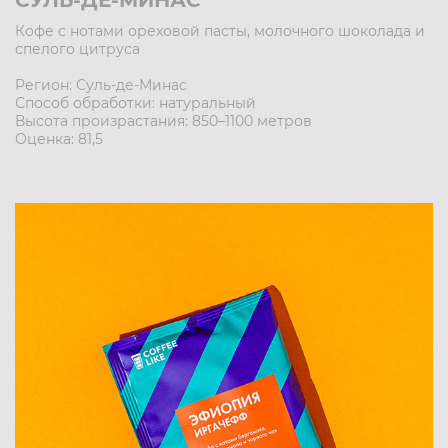
СУЛЬ-ДЕ-МИНАС
Кофе с нотами ореховой пасты, молочного шоколада и
спелого цитруса
Регион: Суль-де-Минас
Способ обработки: натуральный
Высота произрастания: 850–1100 метров
Оценка: 81,5