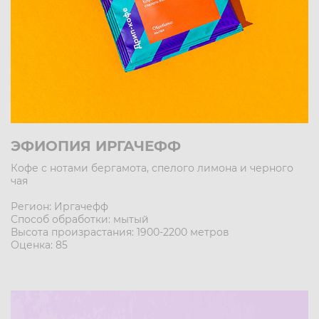
ЭФИОПИЯ ИРГАЧЕФФ
Кофе с нотами бергамота, спелого лимона и черного
чая
Регион: Иргачефф
Способ обработки: мытый
Высота произрастания: 1900-2200 метров
Оценка: 85