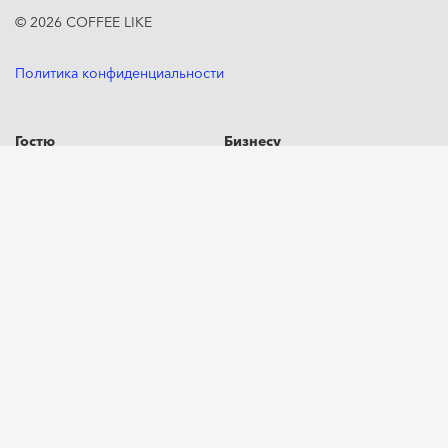
© 2026
COFFEE LIKE
Политика конфиденциальности
Гостю
Бизнесу
Меню
Франшиза
Кофе в зернах
Поставщикам
Дрип-пакеты
Какао и горячий шоколад
Адреса
Работа бариста
8 (800) 333-41-30
для звонков из России и других стран