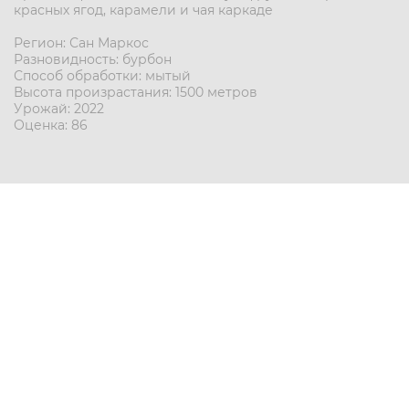
красных ягод, карамели и чая каркаде
Регион: Сан Маркос
Разновидность: бурбон
Способ обработки: мытый
Высота произрастания: 1500 метров
Урожай: 2022
Оценка: 86